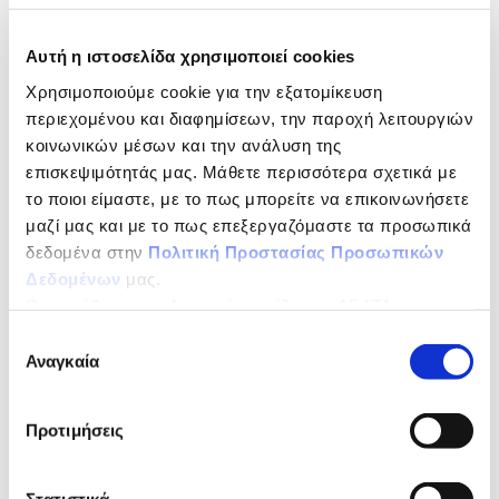
στην Ελλάδα από φρέσκο γάλα
Με μοναδικά,
Αυτή η ιστοσελίδα χρησιμοποιεί cookies
Χρησιμοποιούμε cookie για την εξατομίκευση
απαλή γεύση & πυκνή υφή
περιεχομένου και διαφημίσεων, την παροχή λειτουργιών
κοινωνικών μέσων και την ανάλυση της
Εγγύηση για γλυκές & αλμυρές δημιουργίες!
επισκεψιμότητάς μας. Μάθετε περισσότερα σχετικά με
το ποιοι είμαστε, με το πως μπορείτε να επικοινωνήσετε
Η σειρά Δέλτα Easy είναι αποτέλεσμα συνεργασίας
μαζί μας και με το πως επεξεργαζόμαστε τα προσωπικά
ανάμεσα στα τμήματα Έρευνας και Ανάπτυξης και του
Ποιοτικού Ελέγχου της ΔΕΛΤΑ καθώς και
δεδομένα στην
Πολιτική Προστασίας Προσωπικών
διακεκριμένων επαγγελματιών στο χώρο της εστίασης.
Δεδομένων
μας.
Με αυτό τον τρόπο εξασφαλίζεται η υψηλή ποιότητα
Ως υπεύθυνος επεξεργασίας ορίζεται η ΔΕΛΤΑ
της σειράς ΔΕΛΤΑ Easy.
ΤΡΟΦΙΜΑ ΜΟΝΟΠΡΟΣΩΠΗ Α.Ε.
Επιλογή
ΔΙΑΤΡΟΦΙΚΗ ΔΗΛΩΣΗ
ανά 100ml
Αναγκαία
συγκατάθεσης
Τμχ/Κιβώτιο
1
Προτιμήσεις
Τμχ/Παλέτα
70
Διάρκεια ζωής
14 ημέρες