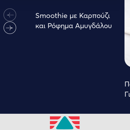
Smoothie με Καρπούζι
και Ρόφημα Αμυγδάλου
Π
Γ