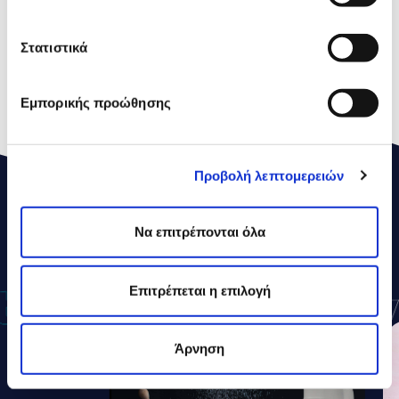
Σάκχαρα
10,8g
Στατιστικά
Πρωτεΐνες
7,5g
Aλάτι
0,3g
Εμπορικής προώθησης
Προβολή λεπτομερειών
ΔΕΛΤΑ
ΣΥΝΤΑΓΕΣ
Να επιτρέπονται όλα
Επιτρέπεται η επιλογή
Άρνηση