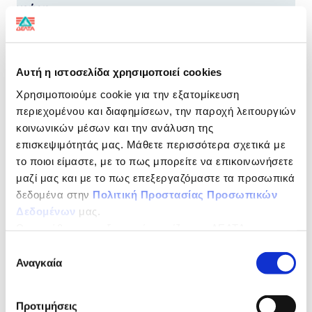
γεύση
Συμπυκνωμένο
από αγνό αγελαδινό γάλα
Αυτή η ιστοσελίδα χρησιμοποιεί cookies
Χρησιμοποιούμε cookie για την εξατομίκευση
Με αυθεντική γεύση και άριστη ποιότητα!
περιεχομένου και διαφημίσεων, την παροχή λειτουργιών
κοινωνικών μέσων και την ανάλυση της
H σειρά ΔΕΛΤΑ ΒΛΑΧΑΣ περιλαμβάνει συμπυκνωμένο
γάλα πλήρες και ελαφρύ σε μονές και σε πολύ-
επισκεψιμότητάς μας. Μάθετε περισσότερα σχετικά με
συσκευασίες καθώς και το αγαπημένο σε όλους ΔΕΛΤΑ
το ποιοι είμαστε, με το πως μπορείτε να επικοινωνήσετε
ΒΛΑΧΑΣ Ζαχαρούχο.
μαζί μας και με το πως επεξεργαζόμαστε τα προσωπικά
ΔΙΑΤΡΟΦΙΚΗ ΔΗΛΩΣΗ
ανά 100 g
δεδομένα στην
Πολιτική Προστασίας Προσωπικών
Δεδομένων
μας.
Ως υπεύθυνος επεξεργασίας ορίζεται η ΔΕΛΤΑ
Ενέργεια
459kJ/109kcal
ΤΡΟΦΙΜΑ ΜΟΝΟΠΡΟΣΩΠΗ Α.Ε.
Επιλογή
Λιπαρά
4,0g
Αναγκαία
συγκατάθεσης
Κορεσµένα
2,5g
Προτιμήσεις
Υδατάνθρακες
10,8g