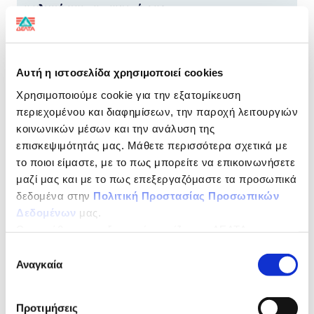
τα γλυκά και τα παγωτά σας
Συμπυκνωμένο
ζαχαρούχο γάλα
Αυτή η ιστοσελίδα χρησιμοποιεί cookies
Χρησιμοποιούμε cookie για την εξατομίκευση
Με αυθεντική γεύση και άριστη ποιότητα!
περιεχομένου και διαφημίσεων, την παροχή λειτουργιών
κοινωνικών μέσων και την ανάλυση της
H σειρά ΔΕΛΤΑ ΒΛΑΧΑΣ περιλαμβάνει συμπυκνωμένο
γάλα πλήρες και ελαφρύ σε μονές και σε πολύ-
επισκεψιμότητάς μας. Μάθετε περισσότερα σχετικά με
συσκευασίες καθώς και το αγαπημένο σε όλους ΔΕΛΤΑ
το ποιοι είμαστε, με το πως μπορείτε να επικοινωνήσετε
ΒΛΑΧΑΣ Ζαχαρούχο.
μαζί μας και με το πως επεξεργαζόμαστε τα προσωπικά
ΔΙΑΤΡΟΦΙΚΗ ΔΗΛΩΣΗ
ανά 100 g
δεδομένα στην
Πολιτική Προστασίας Προσωπικών
Δεδομένων
μας.
Ως υπεύθυνος επεξεργασίας ορίζεται η ΔΕΛΤΑ
Ενέργεια
1372kJ/325kcal
ΤΡΟΦΙΜΑ ΜΟΝΟΠΡΟΣΩΠΗ Α.Ε.
Επιλογή
Λιπαρά
8,0g
Αναγκαία
συγκατάθεσης
Κορεσµένα
5,4g
Προτιμήσεις
Υδατάνθρακες
56,4g