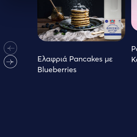
P
Ελαφριά Pancakes με
Κ
Blueberries