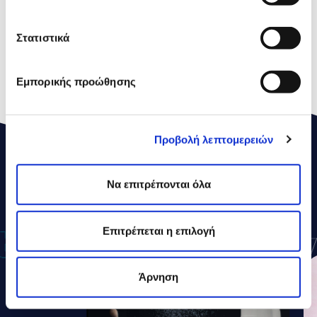
Σάκχαρα
56,4g
Στατιστικά
Πρωτεΐνες
6,9g
Aλάτι
0,2g
Εμπορικής προώθησης
Προβολή λεπτομερειών
ΔΕΛΤΑ
ΣΥΝΤΑΓΕΣ
Να επιτρέπονται όλα
Επιτρέπεται η επιλογή
Άρνηση