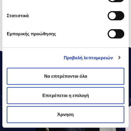
Σάκχαρα
4,3g
Στατιστικά
Πρωτεΐνες
2,7g
Aλάτι
0,1g
Εμπορικής προώθησης
Προβολή λεπτομερειών
ΔΕΛΤΑ
ΣΥΝΤΑΓΕΣ
Να επιτρέπονται όλα
Επιτρέπεται η επιλογή
Άρνηση