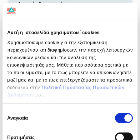
για ελαφριές δημιουργίες
Με καπάκι
που ξανακλείνει
Αυτή η ιστοσελίδα χρησιμοποιεί cookies
Χρησιμοποιούμε cookie για την εξατομίκευση
Πάει παντού!
περιεχομένου και διαφημίσεων, την παροχή λειτουργιών
κοινωνικών μέσων και την ανάλυση της
Η Κρέμα Γάλακτος ΔΕΛΤΑ έχει πλούσια γεύση και
μοναδικό λευκό χρώμα, χάρη στην εξαιρετική ποιότητα
επισκεψιμότητάς μας. Μάθετε περισσότερα σχετικά με
φρέσκου γάλακτος από το οποίο παράγεται, πάντα
το ποιοι είμαστε, με το πως μπορείτε να επικοινωνήσετε
χωρίς συντηρητικά.
μαζί μας και με το πως επεξεργαζόμαστε τα προσωπικά
ΔΙΑΤΡΟΦΙΚΗ ΔΗΛΩΣΗ
ανά 100ml
δεδομένα στην
Πολιτική Προστασίας Προσωπικών
Δεδομένων
μας.
Ως υπεύθυνος επεξεργασίας ορίζεται η ΔΕΛΤΑ
Ενέργεια
764kJ/185kcal
ΤΡΟΦΙΜΑ ΜΟΝΟΠΡΟΣΩΠΗ Α.Ε.
Επιλογή
Λιπαρά
17g
Αναγκαία
συγκατάθεσης
Κορεσµένα
11g
Προτιμήσεις
Υδατάνθρακες
5,3g