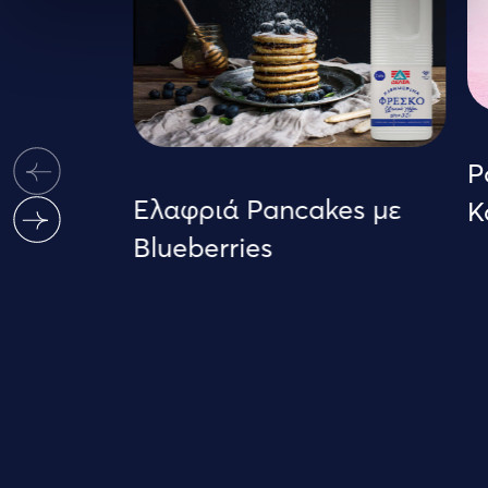
Po
Ελαφριά Pancakes με
Κ
Blueberries