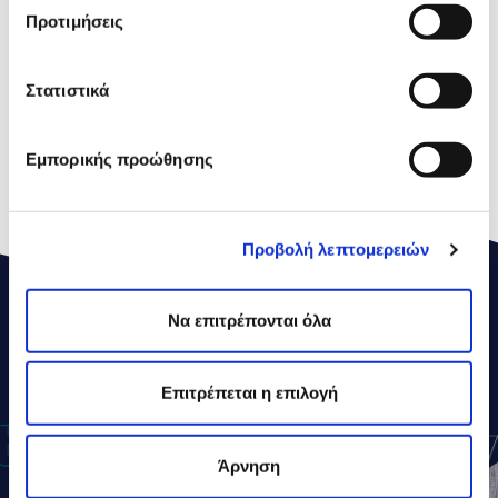
Carbohydrates
5,0 g
Προτιμήσεις
Sugar
4,0 g
Proteins
10,0g
Στατιστικά
Salt
0,15g
Εμπορικής προώθησης
*
Διατροφική Τιμή Αναφοράς
Προβολή λεπτομερειών
Να επιτρέπονται όλα
ΔΕΛΤΑ
ΣΥΝΤΑΓΕΣ
Επιτρέπεται η επιλογή
Άρνηση