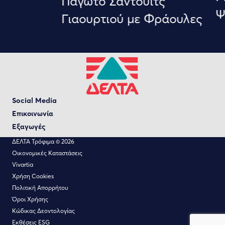
Παγωτό Σάντουιτς
Ψ
Γιαουρτιού με Φράουλες
Social Media
Επικοινωνία
Εξαγωγές
ΔΕΛΤΑ Τρόφιμα © 2026
Οικονομικές Καταστάσεις
Vivartia
Χρήση Cookies
Πολιτική Απορρήτου
Όροι Χρήσης
Κώδικας Δεοντολογίας
Εκθέσεις ΕSG