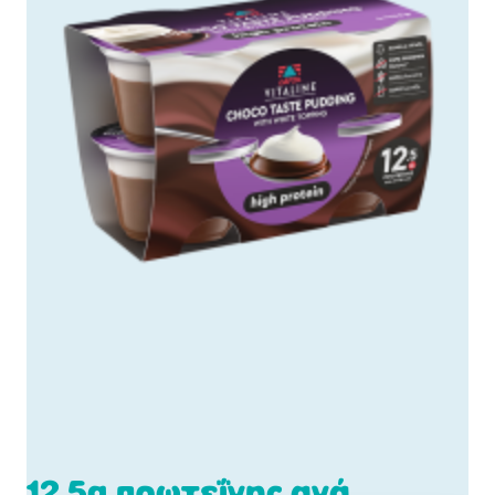
12,5g πρωτεΐνης ανά