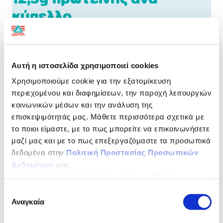
κύπελλο
Επιδόρπιο γάλακτος με 2 στρώσεις pudding & white
topping, με γεύση σοκολάτας. Με γλυκαντικά.
Αυτή η ιστοσελίδα χρησιμοποιεί cookies
Χωρίς προσθήκη ζάχαρης, χωρίς γλουτένη, χωρίς
Χρησιμοποιούμε cookie για την εξατομίκευση
λακτόζη
περιεχομένου και διαφημίσεων, την παροχή λειτουργιών
κοινωνικών μέσων και την ανάλυση της
Δύο απολαυστικές στρώσεις pudding & topping, με
επισκεψιμότητάς μας. Μάθετε περισσότερα σχετικά με
γεύση σοκολάτας με υψηλή πρωτεΐνη για να σε
κρατάει γεμάτο ενέργεια όλη μέρα!
το ποιοι είμαστε, με το πως μπορείτε να επικοινωνήσετε
μαζί μας και με το πως επεξεργαζόμαστε τα προσωπικά
ΔΙΑΤΡΟΦΙΚΗ ΔΗΛΩΣΗ
ανά 100 g
δεδομένα στην
Πολιτική Προστασίας Προσωπικών
Δεδομένων
μας.
Energy
355 kJ / 84 kcal
Ως υπεύθυνος επεξεργασίας ορίζεται η ΔΕΛΤΑ
ΤΡΟΦΙΜΑ ΜΟΝΟΠΡΟΣΩΠΗ Α.Ε.
Fat
2,7 g
Επιλογή
Αναγκαία
συγκατάθεσης
Saturated
1,8 g