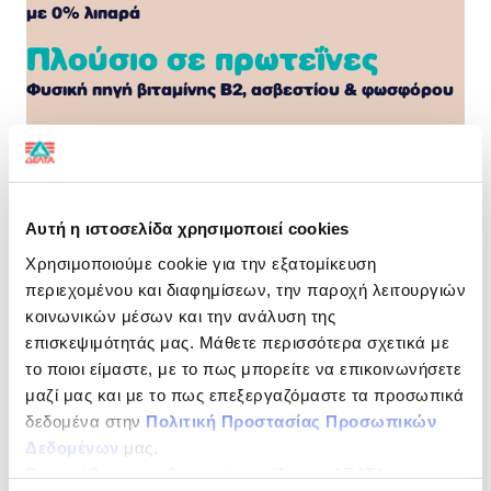
με 0% λιπαρά
Πλούσιο σε πρωτεΐνες
Φυσική πηγή βιταμίνης Β2, ασβεστίου & φωσφόρου
Ψηλά το κεφάλι!
Η πλούσια σοκολατένια γεύση του MILKO δίνει
ενέργεια στον οργανισμό σου και σου χαρίζει μια
Αυτή η ιστοσελίδα χρησιμοποιεί cookies
μοναδική γευστική εμπειρία, κάθε στιγμή της μέρας!
Χρησιμοποιούμε cookie για την εξατομίκευση
#KANTOALITHINO
περιεχομένου και διαφημίσεων, την παροχή λειτουργιών
ΔΙΑΤΡΟΦΙΚΗ ΔΗΛΩΣΗ
ανά 100ml
κοινωνικών μέσων και την ανάλυση της
επισκεψιμότητάς μας. Μάθετε περισσότερα σχετικά με
Ενέργεια
275kJ/65kcal
το ποιοι είμαστε, με το πως μπορείτε να επικοινωνήσετε
μαζί μας και με το πως επεξεργαζόμαστε τα προσωπικά
Λιπαρά
0,3g
δεδομένα στην
Πολιτική Προστασίας Προσωπικών
εκ των οποίων
0,1g
Δεδομένων
μας.
Ως υπεύθυνος επεξεργασίας ορίζεται η ΔΕΛΤΑ
Κορεσµένα