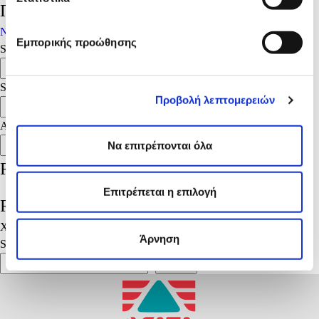
Πλοήγηση άρθρων
Νεότερα άρθρα
Εμπορικής προώθησης
Search
Search
Search
Προβολή λεπτομερειών
Search
Αναζήτηση
Να επιτρέπονται όλα
Αναζήτηση
Recent Posts
Επιτρέπεται η επιλογή
Recent Comments
Χωρίς σχόλια για εμφάνιση.
Άρνηση
Search
Search