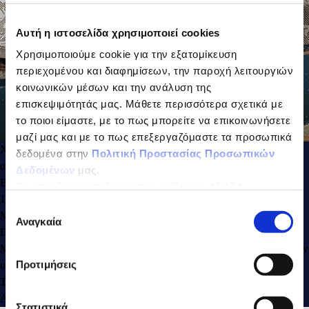
Αυτή η ιστοσελίδα χρησιμοποιεί cookies
Χρησιμοποιούμε cookie για την εξατομίκευση
περιεχομένου και διαφημίσεων, την παροχή λειτουργιών
κοινωνικών μέσων και την ανάλυση της
επισκεψιμότητάς μας. Μάθετε περισσότερα σχετικά με
το ποιοι είμαστε, με το πως μπορείτε να επικοινωνήσετε
μαζί μας και με το πως επεξεργαζόμαστε τα προσωπικά
Χτυπάτε την κρέμα γάλακτος ΔΕΛΤΑ με την άχνη ζάχαρη μέχρι να
δεδομένα στην
Πολιτική Προστασίας Προσωπικών
αποκτήσετε μια ελαφριά σαντιγί.
Δεδομένων
μας.
Βάζετε τον καφέ espresso σε ένα μπολ και βυθίζετε τα μπισκότα για
Ως υπεύθυνος επεξεργασίας ορίζεται η ΔΕΛΤΑ
1–2 λεπτά.
ΤΡΟΦΙΜΑ ΜΟΝΟΠΡΟΣΩΠΗ Α.Ε.
Επιλογή
Μοιράζετε το 1/3 των μπισκότων στις βάσεις των ποτηριών.
Αναγκαία
συγκατάθεσης
Γεμίζετε με τη μισή ποσότητα κρέμας.
Μοιράζετε ξανά 1/3 των μπισκότων και συνεχίζετε, γεμίζοντας με την
Προτιμήσεις
υπόλοιπη κρέμα.
Τέλος, γαρνίρετε με τα υπόλοιπα μπισκότα και σερβίρετε.
Αν θέλετε γαρνίρετε με κόκκους καφέ.
Στατιστικά