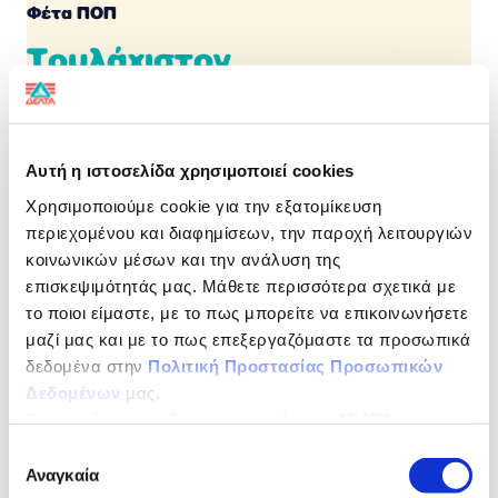
Φέτα ΠΟΠ
Τουλάχιστον
4 μήνες ωρίμανσης
Γεύση παράδοσης, με την ποιότητα και την ασφάλεια
Αυτή η ιστοσελίδα χρησιμοποιεί cookies
της ΔΕΛΤΑ
Χρησιμοποιούμε cookie για την εξατομίκευση
Αυθεντικές γεύσεις ελληνικών τυριών που παράγονται
περιεχομένου και διαφημίσεων, την παροχή λειτουργιών
από 100% ελληνικό παστεριωμένο αιγοπρόβειο γάλα
κοινωνικών μέσων και την ανάλυση της
και αυθεντικές ελληνικές συνταγές που χαρίζουν
επισκεψιμότητάς μας. Μάθετε περισσότερα σχετικά με
ασύγκριτη γεύση.
το ποιοι είμαστε, με το πως μπορείτε να επικοινωνήσετε
ΔΙΑΤΡΟΦΙΚΗ ΔΗΛΩΣΗ
ανά 100 g
μαζί μας και με το πως επεξεργαζόμαστε τα προσωπικά
δεδομένα στην
Πολιτική Προστασίας Προσωπικών
Ενέργεια
1143kJ / 276Kcal
Δεδομένων
μας.
Ως υπεύθυνος επεξεργασίας ορίζεται η ΔΕΛΤΑ
Λιπαρά
23,0g
ΤΡΟΦΙΜΑ ΜΟΝΟΠΡΟΣΩΠΗ Α.Ε.
Επιλογή
εκ των οποίων
16,0g
Αναγκαία
συγκατάθεσης