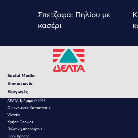
Σπετζοφάι Πηλίου με
Κρ
κασέρι
κα
Social Media
Επικοινωνία
Εξαγωγές
ΔΕΛΤΑ Τρόφιμα © 2026
Οικονομικές Καταστάσεις
Vivartia
Χρήση Cookies
Πολιτική Απορρήτου
Όροι Χρήσης