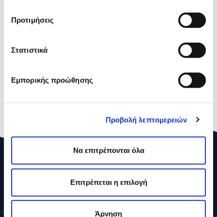
Kορεσµένα Λιπαρά
Οξέα
Προτιμήσεις
Υδατάνθρακες
0,7g
Στατιστικά
εκ των οποίων
0,7g
Σάκχαρα
Εμπορικής προώθησης
Πρωτεΐνες
16,5g
Αλάτι
2,2g
Προβολή λεπτομερειών
Να επιτρέπονται όλα
ΔΕΛΤΑ
ΣΥΝΤΑΓΕΣ
Επιτρέπεται η επιλογή
Άρνηση