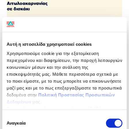
Αιτωλοακαρνανίας
σε δισκάκι
(Π.Ο.Π)
Προστατευόμενη Ονομασία Προέλευσης
Αυτή η ιστοσελίδα χρησιμοποιεί cookies
Γεύση παράδοσης με την ποιότητα της ΔΕΛΤΑ
Χρησιμοποιούμε cookie για την εξατομίκευση
Αυθεντικές γεύσεις ελληνικών τυριών που παράγονται
περιεχομένου και διαφημίσεων, την παροχή λειτουργιών
από 100% ελληνικό, παστεριωμένο, αιγοπρόβειο γάλα
κοινωνικών μέσων και την ανάλυση της
και αυθεντικές ελληνικές συνταγές που χαρίζουν
επισκεψιμότητάς μας. Μάθετε περισσότερα σχετικά με
ασύγκριτη γεύση.
το ποιοι είμαστε, με το πως μπορείτε να επικοινωνήσετε
ΔΙΑΤΡΟΦΙΚΗ ΔΗΛΩΣΗ
ανά 100 g
μαζί μας και με το πως επεξεργαζόμαστε τα προσωπικά
δεδομένα στην
Πολιτική Προστασίας Προσωπικών
Ενέργεια
1524kJ / 368Kcal
Δεδομένων
μας.
Ως υπεύθυνος επεξεργασίας ορίζεται η ΔΕΛΤΑ
Λιπαρά
30,5g
ΤΡΟΦΙΜΑ ΜΟΝΟΠΡΟΣΩΠΗ Α.Ε.
Επιλογή
εκ των οποίων
20,8g
Αναγκαία
συγκατάθεσης