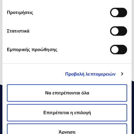
Kορεσµένα Λιπαρά
Οξέα
Προτιμήσεις
Υδατάνθρακες
0,2g
Στατιστικά
εκ των οποίων
0,2g
Σάκχαρα
Εμπορικής προώθησης
Πρωτεΐνες
23,0g
Αλάτι
3,0g
Προβολή λεπτομερειών
Να επιτρέπονται όλα
ΔΕΛΤΑ
ΣΥΝΤΑΓΕΣ
Επιτρέπεται η επιλογή
Άρνηση