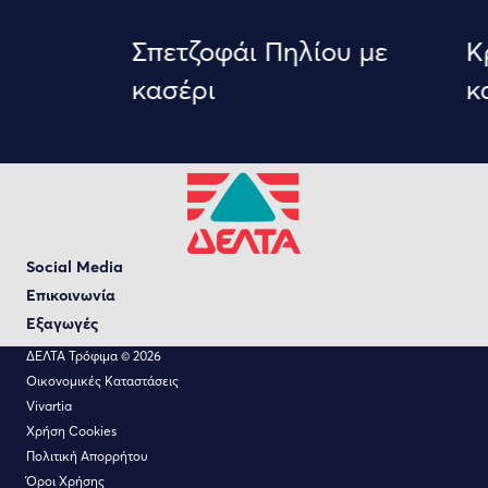
Σπετζοφάι Πηλίου με
Κρ
κασέρι
κα
Social Media
Επικοινωνία
Εξαγωγές
ΔΕΛΤΑ Τρόφιμα © 2026
Οικονομικές Καταστάσεις
Vivartia
Χρήση Cookies
Πολιτική Απορρήτου
Όροι Χρήσης