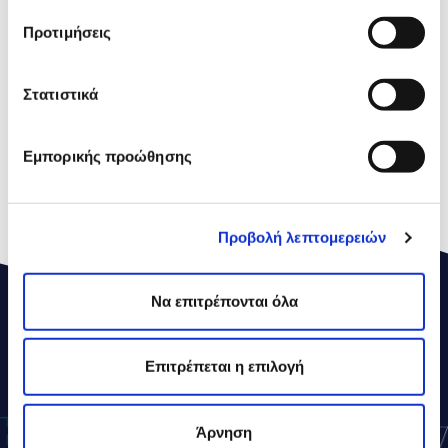
Οξέα
Προτιμήσεις
Υδατάνθρακες
0,2g
εκ των οποίων
0,2g
Στατιστικά
Σάκχαρα
Πρωτεΐνες
23,0g
Εμπορικής προώθησης
Αλάτι
3,0g
Προβολή λεπτομερειών
Να επιτρέπονται όλα
ΔΕΛΤΑ
ΣΥΝΤΑΓΕΣ
Επιτρέπεται η επιλογή
Άρνηση