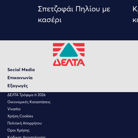
Σπετζοφάι Πηλίου με
Κρ
κασέρι
κα
Social Media
Επικοινωνία
Εξαγωγές
ΔΕΛΤΑ Τρόφιμα © 2026
Οικονομικές Καταστάσεις
Vivartia
Χρήση Cookies
Πολιτική Απορρήτου
Όροι Χρήσης
Κώδικας Δεοντολογίας