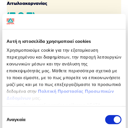
Αιτωλοακαρνανίας
(Π.Ο.Π)
Προστατευόμενη Ονομασία Προέλευσης
Αυτή η ιστοσελίδα χρησιμοποιεί cookies
Γεύση παράδοσης με την ποιότητα της ΔΕΛΤΑ
Χρησιμοποιούμε cookie για την εξατομίκευση
Αυθεντικές γεύσεις ελληνικών τυριών που παράγονται
περιεχομένου και διαφημίσεων, την παροχή λειτουργιών
από 100% ελληνικό, παστεριωμένο, αιγοπρόβειο γάλα
και αυθεντικές ελληνικές συνταγές που χαρίζουν
κοινωνικών μέσων και την ανάλυση της
ασύγκριτη γεύση.
επισκεψιμότητάς μας. Μάθετε περισσότερα σχετικά με
το ποιοι είμαστε, με το πως μπορείτε να επικοινωνήσετε
ΔΙΑΤΡΟΦΙΚΗ ΔΗΛΩΣΗ
ανά 100 g
μαζί μας και με το πως επεξεργαζόμαστε τα προσωπικά
δεδομένα στην
Πολιτική Προστασίας Προσωπικών
Ενέργεια
1524kJ / 368Kcal
Δεδομένων
μας.
Ως υπεύθυνος επεξεργασίας ορίζεται η ΔΕΛΤΑ
Λιπαρά
30,5g
ΤΡΟΦΙΜΑ ΜΟΝΟΠΡΟΣΩΠΗ Α.Ε.
Επιλογή
εκ των οποίων
20,8g
Αναγκαία
συγκατάθεσης
Kορεσµένα Λιπαρά