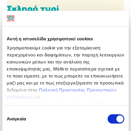
Σκληρό τυρί
πρώτης ποιότητας από αγελαδινό γάλα
Γεύση παράδοσης με την ποιότητα της ΔΕΛΤΑ
Αυτή η ιστοσελίδα χρησιμοποιεί cookies
Αυθεντικές γεύσεις ελληνικών τυριών που παράγονται
Χρησιμοποιούμε cookie για την εξατομίκευση
από 100% ελληνικό, παστεριωμένο, αιγοπρόβειο γάλα
περιεχομένου και διαφημίσεων, την παροχή λειτουργιών
και αυθεντικές ελληνικές συνταγές που χαρίζουν
κοινωνικών μέσων και την ανάλυση της
ασύγκριτη γεύση.
επισκεψιμότητάς μας. Μάθετε περισσότερα σχετικά με
ΔΙΑΤΡΟΦΙΚΗ ΔΗΛΩΣΗ
ανά 100 g
το ποιοι είμαστε, με το πως μπορείτε να επικοινωνήσετε
μαζί μας και με το πως επεξεργαζόμαστε τα προσωπικά
δεδομένα στην
Πολιτική Προστασίας Προσωπικών
Ενέργεια
1538kJ/371Kcal
Δεδομένων
μας.
Λιπαρά
30,0g
Ως υπεύθυνος επεξεργασίας ορίζεται η ΔΕΛΤΑ
ΤΡΟΦΙΜΑ ΜΟΝΟΠΡΟΣΩΠΗ Α.Ε.
εκ των οποίων
21,0g
Επιλογή
Αναγκαία
συγκατάθεσης
Kορεσµένα Λιπαρά
Οξέα