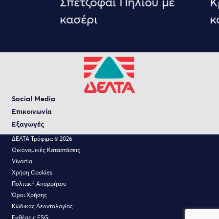
Σπετζοφάι Πηλίου με
Κρ
κασέρι
κα
Social Media
Επικοινωνία
Εξαγωγές
ΔΕΛΤΑ Τρόφιμα © 2026
Οικονομικές Καταστάσεις
Vivartia
Χρήση Cookies
Πολιτική Απορρήτου
Όροι Χρήσης
Κώδικας Δεοντολογίας
Εκθέσεις ΕSG