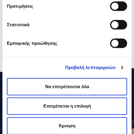
Προτιμήσεις
Υδατάνθρακες
0,2g
εκ των οποίων
0,2g
Στατιστικά
Σάκχαρα
Πρωτεΐνες
25,0g
Εμπορικής προώθησης
Αλάτι
2,0g
Προβολή λεπτομερειών
Να επιτρέπονται όλα
ΔΕΛΤΑ
ΣΥΝΤΑΓΕΣ
Επιτρέπεται η επιλογή
Άρνηση