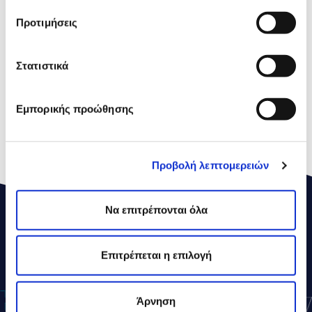
Οξέα
Προτιμήσεις
Υδατάνθρακες
0,5g
εκ των οποίων
0,5g
Στατιστικά
Σάκχαρα
Πρωτεΐνες
26,9g
Εμπορικής προώθησης
Αλάτι
4,0g
Προβολή λεπτομερειών
Να επιτρέπονται όλα
ΔΕΛΤΑ
ΣΥΝΤΑΓΕΣ
Επιτρέπεται η επιλογή
Άρνηση