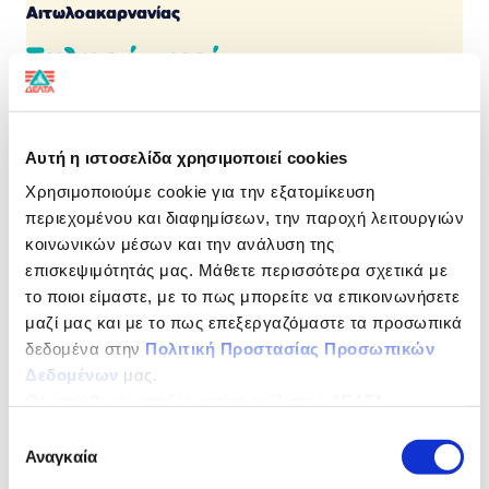
Αιτωλοακαρνανίας
Σκληρό τυρί
πρώτης ποιότητας από αγελαδινό γάλα
Αυτή η ιστοσελίδα χρησιμοποιεί cookies
Γεύση παράδοσης, με την ποιότητα της ΔΕΛΤΑ
Χρησιμοποιούμε cookie για την εξατομίκευση
Αυθεντικές γεύσεις ελληνικών τυριών που παράγονται
περιεχομένου και διαφημίσεων, την παροχή λειτουργιών
από 100% ελληνικό, παστεριωμένο, αιγοπρόβειο γάλα
και αυθεντικές ελληνικές συνταγές που χαρίζουν
κοινωνικών μέσων και την ανάλυση της
ασύγκριτη γεύση.
επισκεψιμότητάς μας. Μάθετε περισσότερα σχετικά με
το ποιοι είμαστε, με το πως μπορείτε να επικοινωνήσετε
ΔΙΑΤΡΟΦΙΚΗ ΔΗΛΩΣΗ
ανά 100 g
μαζί μας και με το πως επεξεργαζόμαστε τα προσωπικά
δεδομένα στην
Πολιτική Προστασίας Προσωπικών
Ενέργεια
1557kJ / 375Kcal
Δεδομένων
μας.
Ως υπεύθυνος επεξεργασίας ορίζεται η ΔΕΛΤΑ
Λιπαρά
29,5g
ΤΡΟΦΙΜΑ ΜΟΝΟΠΡΟΣΩΠΗ Α.Ε.
Επιλογή
εκ των οποίων
20,4g
Αναγκαία
συγκατάθεσης
Kορεσµένα Λιπαρά