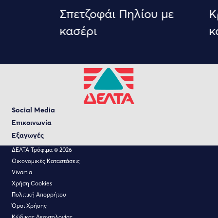
Σπετζοφάι Πηλίου με
Κρ
κασέρι
κα
Social Media
Επικοινωνία
Εξαγωγές
ΔΕΛΤΑ Τρόφιμα © 2026
Οικονομικές Καταστάσεις
Vivartia
Χρήση Cookies
Πολιτική Απορρήτου
Όροι Χρήσης
Κώδικας Δεοντολογίας