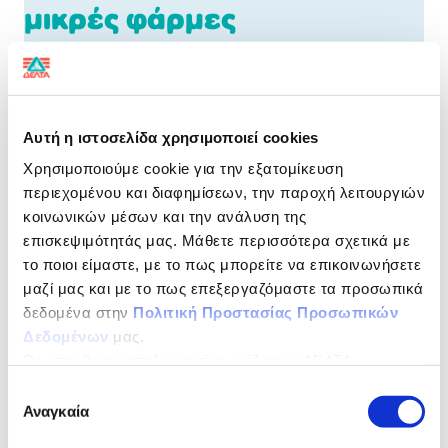
μικρές φάρμες
Καλύπτει το 38% των
ημερήσιων αναγκών σε
πρωτεΐνη
Αυτή η ιστοσελίδα χρησιμοποιεί cookies
Χρησιμοποιούμε cookie για την εξατομίκευση
περιεχομένου και διαφημίσεων, την παροχή λειτουργιών
Γεύση όπως παλιά!
κοινωνικών μέσων και την ανάλυση της
επισκεψιμότητάς μας. Μάθετε περισσότερα σχετικά με
Το Στραγγιστό γιαούρτι Του Τόπου Μας φτιάχνεται από
το ποιοι είμαστε, με το πως μπορείτε να επικοινωνήσετε
φρέσκο γάλα που συλλέγεται καθημερινά από
μαζί μας και με το πως επεξεργαζόμαστε τα προσωπικά
οικογενειακές φάρμες της Ελλάδας, με ιδιαίτερη
φροντίδα και αγάπη.
δεδομένα στην
Πολιτική Προστασίας Προσωπικών
Δεδομένων
μας.
ΔΙΑΤΡΟΦΙΚΗ ΔΗΛΩΣΗ
ανά 100 g
Ως υπεύθυνος επεξεργασίας ορίζεται η ΔΕΛΤΑ
ΤΡΟΦΙΜΑ ΜΟΝΟΠΡΟΣΩΠΗ Α.Ε.
Επιλογή
Ενέργεια
310KJ/74Kcal
Αναγκαία
συγκατάθεσης
Λιπαρά
2,0g