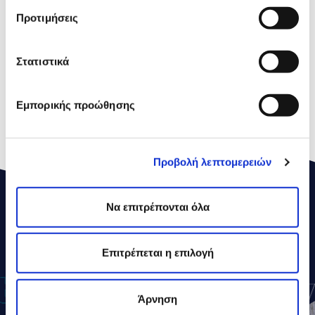
Kορεσµένα
1,3g
Προτιμήσεις
Υδατάνθρακες
3,8g
Στατιστικά
Σάκχαρα
3,8g
Πρωτεΐνες
9,4g
Εμπορικής προώθησης
Αλάτι
0,13g
Προβολή λεπτομερειών
Να επιτρέπονται όλα
ΔΕΛΤΑ
ΣΥΝΤΑΓΕΣ
Επιτρέπεται η επιλογή
Άρνηση