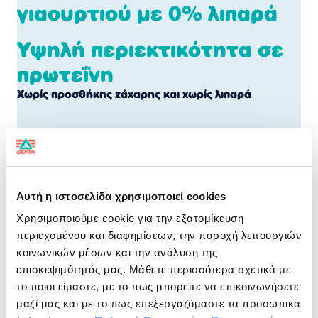
γιαουρτιού με 0% λιπαρά
Υψηλή περιεκτικότητα σε
πρωτεΐνη
Χωρίς προσθήκης ζάχαρης και χωρίς λιπαρά
Για σένα!
Πλούσια γεύση στραγγιστού γιαουρτιού με 15g
πρωτεΐνη, χωρίς λιπαρά και χωρίς προσθήκη ζάχαρης,
σε μοναδικούς γευστικούς συνδυασμούς, για απόλαυση
Αυτή η ιστοσελίδα χρησιμοποιεί cookies
χωρίς ενοχές.
Χρησιμοποιούμε cookie για την εξατομίκευση
ΔΙΑΤΡΟΦΙΚΗ ΔΗΛΩΣΗ
ανά 100 g
περιεχομένου και διαφημίσεων, την παροχή λειτουργιών
κοινωνικών μέσων και την ανάλυση της
επισκεψιμότητάς μας. Μάθετε περισσότερα σχετικά με
Ενέργεια
237kj/56kcal
το ποιοι είμαστε, με το πως μπορείτε να επικοινωνήσετε
Λιπαρά
0g
μαζί μας και με το πως επεξεργαζόμαστε τα προσωπικά