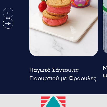
Με
Παγωτό Σάντουιτς
Ψ
Γιαουρτιού με Φράουλες