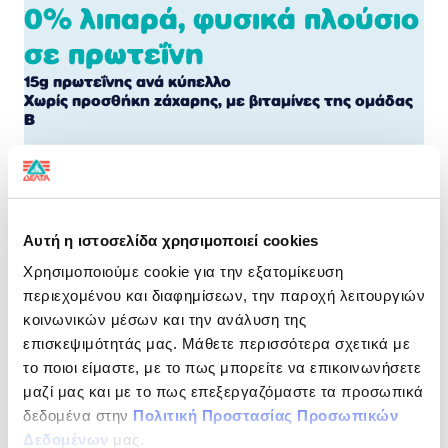
0% λιπαρά, φυσικά πλούσιο
σε πρωτεΐνη
15g πρωτεΐνης ανά κύπελλο
Χωρίς προσθήκη ζάχαρης, με βιταμίνες της ομάδας
Β
Σειρά έχει η απόλαυση!
Πλούσια γεύση στραγγιστού γιαουρτιού με 15g
Αυτή η ιστοσελίδα χρησιμοποιεί cookies
πρωτεΐνης, χωρίς λιπαρά και χωρίς προσθήκη ζάχαρης.
Με προσεκτικά επιλεγμένα συστατικά και πλούσια
Χρησιμοποιούμε cookie για την εξατομίκευση
γεύση, για απόλαυση που ταιριάζει σε μια δραστήρια
περιεχομένου και διαφημίσεων, την παροχή λειτουργιών
καθημερινότητα.
κοινωνικών μέσων και την ανάλυση της
ΔΙΑΤΡΟΦΙΚΗ ΔΗΛΩΣΗ
ανά 100 g
επισκεψιμότητάς μας. Μάθετε περισσότερα σχετικά με
το ποιοι είμαστε, με το πως μπορείτε να επικοινωνήσετε
Ενεργειακή αξία
277 kJ / 66 kcal
μαζί μας και με το πως επεξεργαζόμαστε τα προσωπικά
δεδομένα στην
Πολιτική Προστασίας Προσωπικών
Λιπαρά
1,2 g
Δεδομένων
μας.