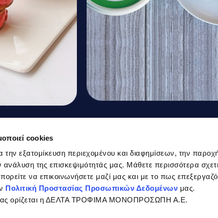
Μεξικάνικη
ουιτς
μοποιεί cookies
Γλυκοπατάτα Ψητή
ε
α την εξατομίκευση περιεχομένου και διαφημίσεων, την παροχ
 ανάλυση της επισκεψιμότητάς μας. Μάθετε περισσότερα σχετι
 μπορείτε να επικοινωνήσετε μαζί μας και με το πως επεξεργαζ
ην
Πολιτική Προστασίας Προσωπικών Δεδομένων
μας.
σίας ορίζεται η ΔΕΛΤΑ ΤΡΟΦΙΜΑ ΜΟΝΟΠΡΟΣΩΠΗ Α.Ε.