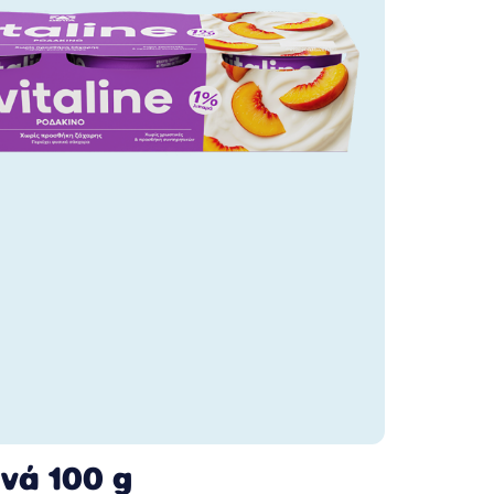
νά 100 g