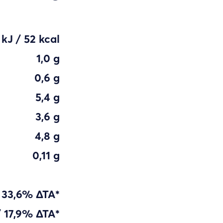
 kJ / 52 kcal
1,0 g
0,6 g
5,4 g
3,6 g
4,8 g
0,11 g
 33,6% ΔΤΑ*
 17,9% ΔΤΑ*